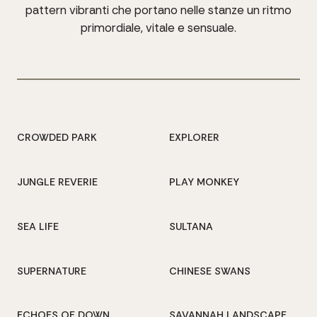
pattern
vibranti
che
portano
nelle
stanze
un
ritmo
primordiale,
vitale
e
sensuale.
CROWDED PARK
EXPLORER
JUNGLE REVERIE
PLAY MONKEY
SEA LIFE
SULTANA
SUPERNATURE
CHINESE SWANS
ECHOES OF DOWN
SAVANNAH LANDSCAPE