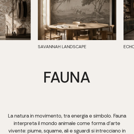
SAVANNAH LANDSCAPE
ECH
FAUNA
La
natura
in
movimento,
tra
energia
e
simbolo.
Fauna
interpreta
il
mondo
animale
come
forma
d’arte
vivente:
piume,
squame,
ali
e
sguardi
si
intrecciano
in