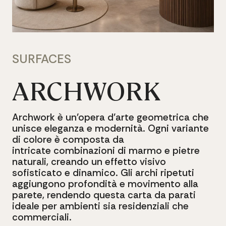
SURFACES
ARCHWORK
Archwork
è
un'opera
d'arte
geometrica che
unisce
eleganza
e
modernità.
Ogni variante
di
colore
è
composta
da
intricate combinazioni
di
marmo
e
pietre
naturali, creando
un
effetto
visivo
sofisticato
e
dinamico. Gli
archi
ripetuti
aggiungono
profondità e
movimento
alla
parete,
rendendo questa
carta
da
parati
ideale
per
ambienti sia
residenziali
che
commerciali.