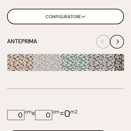
CONFIGURATORE
ANTEPRIMA
0
=
x
cm
cm
m2