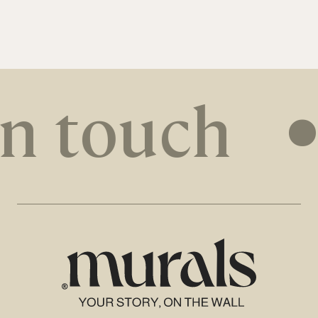
in touch
•