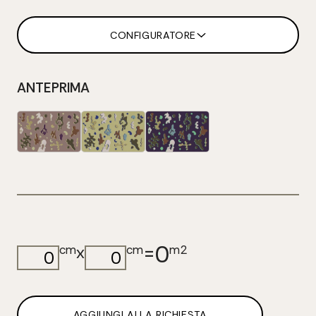
CONFIGURATORE
ANTEPRIMA
0
=
x
cm
cm
m2
AGGIUNGI ALLA RICHIESTA