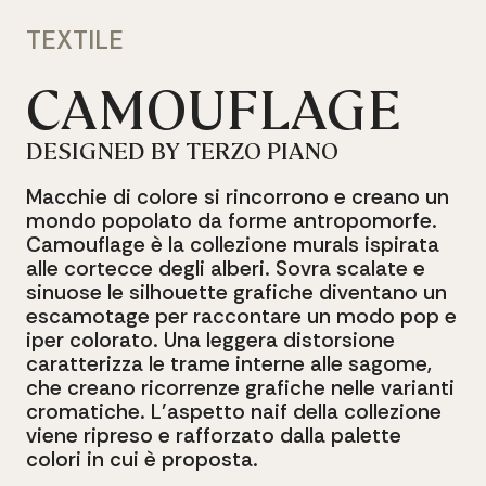
TEXTILE
CAMOUFLAGE
DESIGNED
BY
TERZO
PIANO
Macchie
di
colore
si
rincorrono
e
creano
un
mondo
popolato
da
forme
antropomorfe.
Camouflage
è
la
collezione
murals
ispirata
alle
cortecce
degli
alberi.
Sovra
scalate
e
sinuose
le
silhouette
grafiche
diventano
un
escamotage
per
raccontare
un
modo
pop
e
iper
colorato.
Una
leggera
distorsione
caratterizza
le
trame
interne
alle
sagome,
che
creano
ricorrenze
grafiche
nelle
varianti
cromatiche.
L’aspetto
naif
della
collezione
viene
ripreso
e
rafforzato
dalla
palette
colori
in
cui
è
proposta.