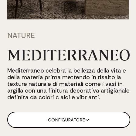
NATURE
MEDITERRANEO
Mediterraneo
celebra
la
bellezza
della
vita
e
della
materia
prima
mettendo
in
risalto
la
texture
naturale
di
materiali
come
i
vasi
in
argilla
con
una
finitura
decorativa
artigianale
definita
da
colori
c
aldi
e
vibr
anti.
CONFIGURATORE