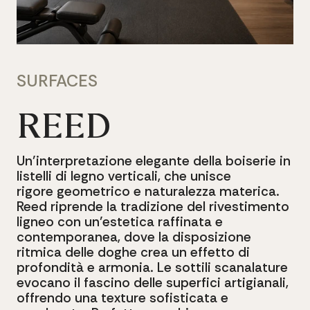
SURFACES
REED
Un’interpretazione
elegante
della
boiserie in
listelli
di
legno
verticali,
che
unisce
rigore geometrico
e
naturalezza
materica.
Reed
riprende la
tradizione
del
rivestimento
ligneo con
un’estetica
raffinata
e
contemporanea, dove
la
disposizione
ritmica
delle
doghe
crea un
effetto
di
profondità
e
armonia.
Le
sottili scanalature
evocano
il
fascino
delle
superfici artigianali,
offrendo
una
texture
sofisticata e