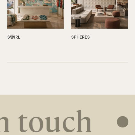
SWIRL
SPHERES
n touch
•