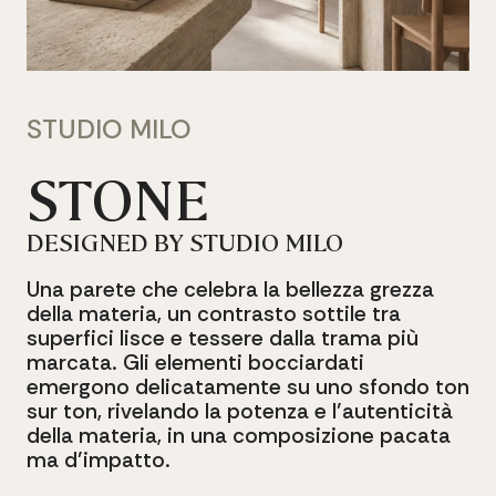
STUDIO
MILO
STONE
DESIGNED
BY
STUDIO
MILO
Una
parete
che
celebra
la
bellezza
grezza
della
materia,
un
contrasto
sottile
tra
superfici
lisce
e
tessere
dalla
trama
più
marcata.
Gli
elementi
bocciardati
emergono
delicatamente
su
uno
sfondo
ton
sur
ton,
rivelando
la
potenza
e
l’autenticità
della
materia,
in
una
composizione
pacata
ma
d’impatto.