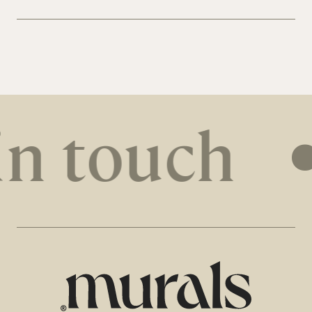
in touch
•